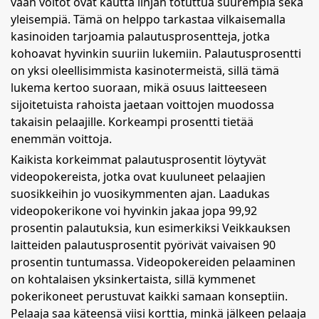
vaan voitot ovat kautta linjan totuttua suurempia sekä
yleisempiä. Tämä on helppo tarkastaa vilkaisemalla
kasinoiden tarjoamia palautusprosentteja, jotka
kohoavat hyvinkin suuriin lukemiin. Palautusprosentti
on yksi oleellisimmista kasinotermeistä, sillä tämä
lukema kertoo suoraan, mikä osuus laitteeseen
sijoitetuista rahoista jaetaan voittojen muodossa
takaisin pelaajille. Korkeampi prosentti tietää
enemmän voittoja.
Kaikista korkeimmat palautusprosentit löytyvät
videopokereista, jotka ovat kuuluneet pelaajien
suosikkeihin jo vuosikymmenten ajan. Laadukas
videopokerikone voi hyvinkin jakaa jopa 99,92
prosentin palautuksia, kun esimerkiksi Veikkauksen
laitteiden palautusprosentit pyörivät vaivaisen 90
prosentin tuntumassa. Videopokereiden pelaaminen
on kohtalaisen yksinkertaista, sillä kymmenet
pokerikoneet perustuvat kaikki samaan konseptiin.
Pelaaja saa käteensä viisi korttia, minkä jälkeen pelaaja