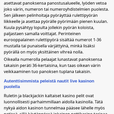
asettavat panoksensa panostusalueelle, lyöden vetoa
joko värin, numeron tai numeroyhdistelmien puolesta.
Sen jälkeen pelinhoitaja pyöräyttää rulettipyörän
liikkeelle ja asettaa pyörälle pyörimään pienen kuulan.
Kuula pysähtyy lopulta jollekin pyörän koloista,
paljastaen samalla voittajat. Perinteinen
eurooppalainen rulettipyörä sisältää numerot 1-36
mustalla tai punaisella värjättyinä, minkä lisäksi
pyörällä on myös yksittäinen vihreä nolla.
Oikealla numerolla pelaajat lunastavat panoksensa
takaisin peräti 36-kertaisina, kun taas oikean värin
veikkaaminen tuo panoksen tuplana takaisin.
Autenttisimmista peleistä nautit live kasinon
puolella
Ruletin ja blackjackin kaltaiset kasino pelit ovat
luonnollisesti parhaimmillaan aidolla kasinolla. Tätä
nykyä aidon kasinon tunnelmaa pääsee lähelle myös