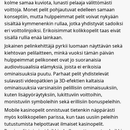
kolme samaa kuviota, lunasti pelaaja välittömästi
voittoja. Monet pelit pohjautuvat edelleen samaan
konseptiin, mutta hulppeimmat pelit voivat nykyään
sisältää kymmenenkin rullaa, jotka yhdistyvät sadoiksi
eri voittolinjoiksi. Erikoisimmat kolikkopelit taas eivät
sisällä rullia enää lainkaan.
Jokainen pelinkehittäjä pyrkii luomaan näyttävän sekä
kiehtovan pelilaitteen, minkä vuoksi tämän päivän
hulppeimmat pelikoneet ovat jo suoranaisia
audiovisuaalisia elämyksiä, joista ei erikoisia
ominaisuuksia puutu. Parhaat pelit yhdistelevät
sulavasti videopätkien ja 3D-efektien kaltaisia
ominaisuuksia varsinaisiin pelillisiin ominaisuuksiin,
kuten lisäpyöräytyksiin, lukittuviin voittoihin,
monistuviin symboleihin sekä erillisiin bonuspeleihin.
Mobile kasinopelit onnistuvat tietenkin näppärästi
myös kolikkopelien parissa, kun taas uusiin peleihin
tutustumista helpottavat ilmaiset kasinopelit.