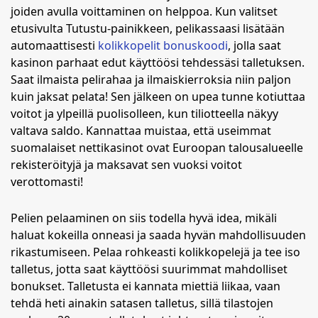
joiden avulla voittaminen on helppoa. Kun valitset
etusivulta Tutustu-painikkeen, pelikassaasi lisätään
automaattisesti
kolikkopelit bonuskoodi
, jolla saat
kasinon parhaat edut käyttöösi tehdessäsi talletuksen.
Saat ilmaista pelirahaa ja ilmaiskierroksia niin paljon
kuin jaksat pelata! Sen jälkeen on upea tunne kotiuttaa
voitot ja ylpeillä puolisolleen, kun tiliotteella näkyy
valtava saldo. Kannattaa muistaa, että useimmat
suomalaiset nettikasinot ovat Euroopan talousalueelle
rekisteröityjä ja maksavat sen vuoksi voitot
verottomasti!
Pelien pelaaminen on siis todella hyvä idea, mikäli
haluat kokeilla onneasi ja saada hyvän mahdollisuuden
rikastumiseen. Pelaa rohkeasti kolikkopelejä ja tee iso
talletus, jotta saat käyttöösi suurimmat mahdolliset
bonukset. Talletusta ei kannata miettiä liikaa, vaan
tehdä heti ainakin satasen talletus, sillä tilastojen