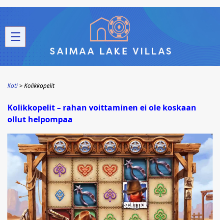
☰
Koti
Kolikkopelit
Kolikkopelit – rahan voittaminen ei ole koskaan
ollut helpompaa