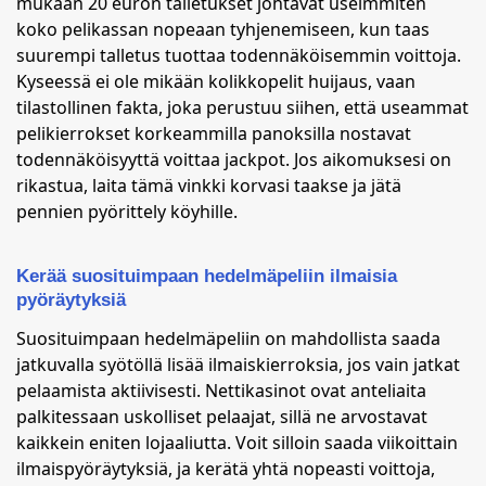
mukaan 20 euron talletukset johtavat useimmiten
koko pelikassan nopeaan tyhjenemiseen, kun taas
suurempi talletus tuottaa todennäköisemmin voittoja.
Kyseessä ei ole mikään kolikkopelit huijaus, vaan
tilastollinen fakta, joka perustuu siihen, että useammat
pelikierrokset korkeammilla panoksilla nostavat
todennäköisyyttä voittaa jackpot. Jos aikomuksesi on
rikastua, laita tämä vinkki korvasi taakse ja jätä
pennien pyörittely köyhille.
Kerää suosituimpaan hedelmäpeliin ilmaisia
pyöräytyksiä
Suosituimpaan hedelmäpeliin on mahdollista saada
jatkuvalla syötöllä lisää ilmaiskierroksia, jos vain jatkat
pelaamista aktiivisesti. Nettikasinot ovat anteliaita
palkitessaan uskolliset pelaajat, sillä ne arvostavat
kaikkein eniten lojaaliutta. Voit silloin saada viikoittain
ilmaispyöräytyksiä, ja kerätä yhtä nopeasti voittoja,